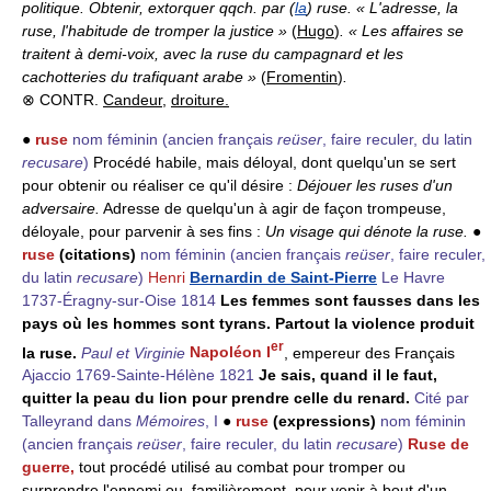
politique. Obtenir, extorquer qqch. par (
la
) ruse. « L'adresse, la
ruse, l'habitude de tromper la justice »
(
Hugo
)
. « Les affaires se
traitent à demi-voix, avec la ruse du campagnard et les
cachotteries du trafiquant arabe »
(
Fromentin
)
.
⊗ CONTR.
Candeur
,
droiture.
●
ruse
nom féminin
(ancien français
reüser
, faire reculer, du latin
recusare
)
Procédé habile, mais déloyal, dont quelqu'un se sert
pour obtenir ou réaliser ce qu'il désire :
Déjouer les ruses d'un
adversaire.
Adresse de quelqu'un à agir de façon trompeuse,
déloyale, pour parvenir à ses fins :
Un visage qui dénote la ruse.
●
ruse
(citations)
nom féminin
(ancien français
reüser
, faire reculer,
du latin
recusare
)
Henri
Bernardin de Saint-Pierre
Le Havre
1737-Éragny-sur-Oise 1814
Les femmes sont fausses dans les
pays où les hommes sont tyrans. Partout la violence produit
er
la ruse.
Paul et Virginie
Napoléon I
, empereur des Français
Ajaccio 1769-Sainte-Hélène 1821
Je sais, quand il le faut,
quitter la peau du lion pour prendre celle du renard.
Cité par
Talleyrand dans
Mémoires
, I
●
ruse
(expressions)
nom féminin
(ancien français
reüser
, faire reculer, du latin
recusare
)
Ruse de
guerre,
tout procédé utilisé au combat pour tromper ou
surprendre l'ennemi ou, familièrement, pour venir à bout d'un