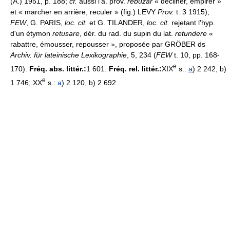
(A.) 1951, p. 188;
cf.
aussi l'a. prov.
rebuzar
« décliner, empirer »
et « marcher en arrière, reculer » (fig.) LEVY
Prov.
t. 3 1915),
FEW
, G. PARIS,
loc. cit.
et G. TILANDER,
loc. cit.
rejetant l'hyp.
d'un étymon
retusare
, dér. du rad. du supin du lat.
retundere
«
rabattre, émousser, repousser », proposée par GRÖBER ds
Archiv. für lateinische Lexikographie
, 5, 234 (
FEW
t. 10, pp. 168-
e
170).
Fréq. abs. littér.:
1 601.
Fréq. rel. littér.:
XIX
s.:
a
) 2 242, b)
e
1 746; XX
s.:
a
) 2 120, b) 2 692.