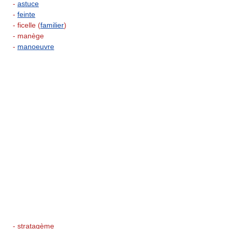
-
astuce
-
feinte
- ficelle (
familier
)
- manège
-
manoeuvre
- stratagème