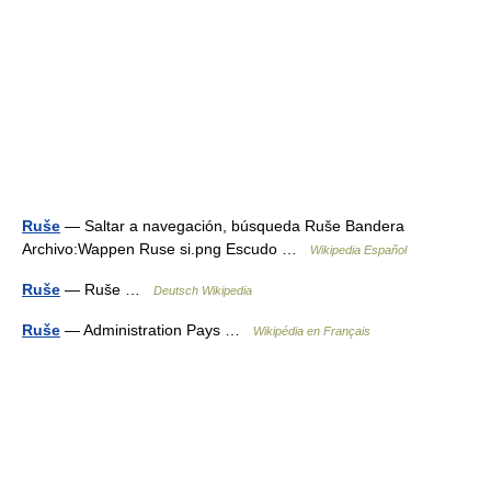
Ruše
— Saltar a navegación, búsqueda Ruše Bandera
Archivo:Wappen Ruse si.png Escudo …
Wikipedia Español
Ruše
— Ruše …
Deutsch Wikipedia
Ruše
— Administration Pays …
Wikipédia en Français