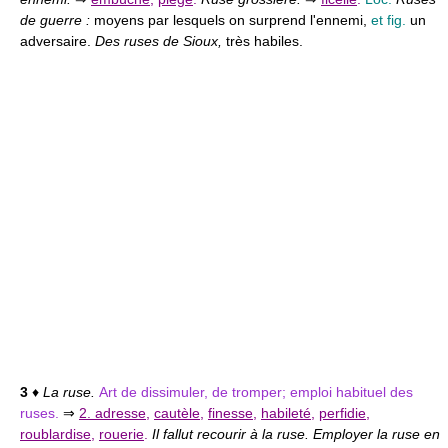
de guerre :
moyens par lesquels on surprend l'ennemi,
et fig.
un
adversaire.
Des ruses de Sioux,
très habiles.
3
♦
La ruse.
Art de dissimuler, de tromper; emploi habituel des
ruses.
⇒
2. adresse
,
cautèle
,
finesse
,
habileté
,
perfidie
,
roublardise
,
rouerie
.
Il fallut recourir à la ruse. Employer la ruse en