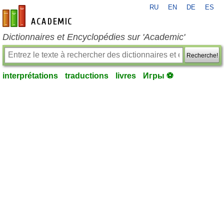
RU
EN
DE
ES
fr-academic.com
Dictionnaires et Encyclopédies sur 'Academic'
Recherche!
interprétations
traductions
livres
Игры ⚽