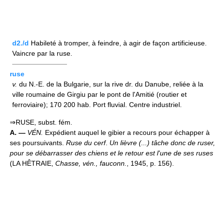
d2./d
Habileté à tromper, à feindre, à agir de façon artificieuse.
Vaincre par la ruse.
————————
ruse
v.
du N.-E. de la Bulgarie, sur la rive dr. du Danube, reliée à la
ville roumaine de Girgiu par le pont de l'Amitié (routier et
ferroviaire); 170 200 hab. Port fluvial. Centre industriel.
⇒RUSE, subst. fém.
A. —
VÉN.
Expédient auquel le gibier a recours pour échapper à
ses poursuivants.
Ruse du cerf
.
Un lièvre (...) tâche donc de ruser,
pour se débarrasser des chiens et le retour est l'une de ses ruses
(LA HÊTRAIE,
Chasse, vén., fauconn.
, 1945, p. 156).