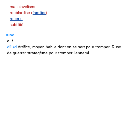
- machiavélisme
- roublardise (
familier
)
-
rouerie
- subtilité
ruse
n.
f.
d1./d
Artifice, moyen habile dont on se sert pour tromper. Ruse
de guerre: stratagème pour tromper l'ennemi.