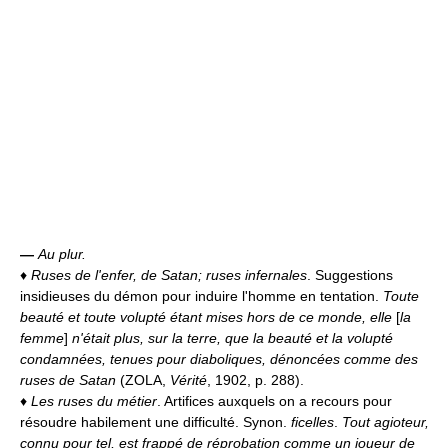
—
Au plur.
♦
Ruses de l'enfer, de Satan; ruses infernales
. Suggestions
insidieuses du démon pour induire l'homme en tentation.
Toute
beauté et toute volupté étant mises hors de ce monde, elle
[
la
femme
]
n'était plus, sur la terre, que la beauté et la volupté
condamnées, tenues pour diaboliques, dénoncées comme des
ruses de Satan
(ZOLA,
Vérité
, 1902, p. 288).
♦
Les ruses du métier
. Artifices auxquels on a recours pour
résoudre habilement une difficulté. Synon.
ficelles
.
Tout agioteur,
connu pour tel, est frappé de réprobation comme un joueur de