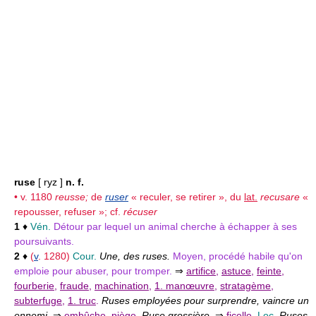
ruse
[ ryz ]
n. f.
• v. 1180
reusse;
de
ruser
« reculer, se retirer », du
lat.
recusare
«
repousser, refuser »; cf.
récuser
1
♦
Vén.
Détour par lequel un animal cherche à échapper à ses
poursuivants.
2
♦
(
v
. 1280)
Cour.
Une, des ruses.
Moyen, procédé habile qu'on
emploie pour abuser, pour tromper.
⇒
artifice
,
astuce
,
feinte
,
fourberie
,
fraude
,
machination
,
1. manœuvre
,
stratagème
,
subterfuge
,
1. truc
.
Ruses employées pour surprendre, vaincre un
ennemi.
⇒
embûche
,
piège
.
Ruse grossière.
⇒
ficelle
.
Loc.
Ruses