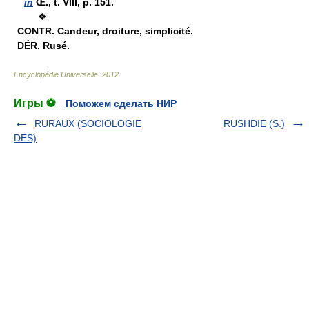
in
Œ., t. VIII, p. 151.
❖
CONTR.
Candeur, droiture, simplicité.
DÉR.
Rusé.
Encyclopédie Universelle
.
2012
.
Игры ⚽
Поможем сделать НИР
RURAUX (SOCIOLOGIE
RUSHDIE (S.)
DES)