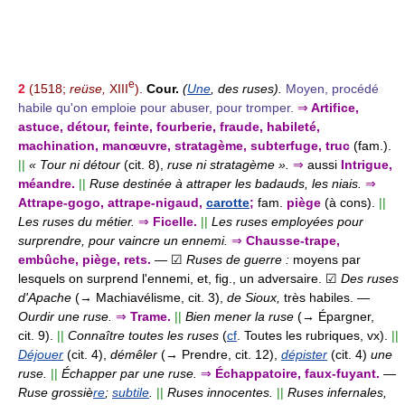
e
2
(1518;
reüse,
XIII
).
Cour.
(
Une
, des ruses).
Moyen, procédé
habile qu'on emploie pour abuser, pour tromper.
⇒
Artifice,
astuce, détour, feinte, fourberie, fraude, habileté,
machination, manœuvre, stratagème, subterfuge, truc
(fam.).
||
« Tour ni détour
(cit. 8),
ruse ni stratagème ».
⇒
aussi
Intrigue,
méandre.
||
Ruse destinée à attraper les badauds, les niais.
⇒
Attrape-gogo, attrape-nigaud,
carotte
;
fam.
piège
(à cons).
||
Les ruses du métier.
⇒
Ficelle.
||
Les ruses employées pour
surprendre, pour vaincre un ennemi.
⇒
Chausse-trape,
embûche, piège, rets.
— ☑
Ruses de guerre :
moyens par
lesquels on surprend l'ennemi, et, fig., un adversaire.
☑
Des ruses
d'Apache
(→ Machiavélisme, cit. 3),
de Sioux,
très habiles.
—
Ourdir une ruse.
⇒
Trame.
||
Bien mener la ruse
(→ Épargner,
cit. 9).
||
Connaître toutes les ruses
(
cf
. Toutes les rubriques, vx).
||
Déjouer
(cit. 4),
démêler
(→ Prendre, cit. 12),
dépister
(cit. 4)
une
ruse.
||
Échapper par une ruse.
⇒
Échappatoire, faux-fuyant.
—
Ruse grossiè
re
;
subtile
.
||
Ruses innocentes.
||
Ruses infernales,