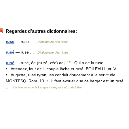
Regardez d'autres dictionnaires:
ruse
— ruse …
Dictionnaire des rimes
rusé
— rusé …
Dictionnaire des rimes
rusé
— rusé, ée (ru zé, zée) adj. 1° Qui a de la ruse.
• Attendez, leur dit il, couple lâche et rusé, BOILEAU Lutr. V.
• Auguste, rusé tyran, les conduit doucement à la servitude,
MONTESQ. Rom. 13. • Il faut avouer que ce berger est un rusé…
…
Dictionnaire de la Langue Française d'Émile Littré