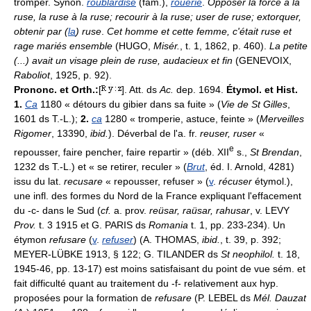
tromper. Synon.
roublardise
(fam.),
rouerie
.
Opposer la force à la
ruse, la ruse à la ruse; recourir à la ruse; user de ruse; extorquer,
obtenir par (
la
) ruse
.
Cet homme et cette femme, c'était ruse et
rage mariés ensemble
(HUGO,
Misér.
, t. 1, 1862, p. 460).
La petite
(...) avait un visage plein de ruse, audacieux et fin
(GENEVOIX,
Raboliot
, 1925, p. 92).
Prononc. et Orth.:
[
]. Att. ds
Ac.
dep. 1694.
Étymol. et Hist.
1.
Ca
1180 « détours du gibier dans sa fuite » (
Vie de St Gilles
,
1601 ds T.-L.);
2.
ca
1280 « tromperie, astuce, feinte » (
Merveilles
Rigomer
, 13390,
ibid.
). Déverbal de l'a. fr.
reuser, ruser
«
e
repousser, faire pencher, faire repartir » (déb. XII
s.,
St Brendan
,
1232 ds T.-L.) et « se retirer, reculer » (
Brut
, éd. I. Arnold, 4281)
issu du lat.
recusare
« repousser, refuser » (
v
.
récuser
étymol.),
une infl. des formes du Nord de la France expliquant l'effacement
du -c- dans le Sud (
cf.
a. prov.
reüsar, raüsar, rahusar
, v. LEVY
Prov.
t. 3 1915 et G. PARIS ds
Romania
t. 1, pp. 233-234). Un
étymon
refusare
(
v
.
refuser
) (A. THOMAS,
ibid.
, t. 39, p. 392;
MEYER-LÜBKE 1913, § 122; G. TILANDER ds
St neophilol.
t. 18,
1945-46, pp. 13-17) est moins satisfaisant du point de vue sém. et
fait difficulté quant au traitement du -f- relativement aux hyp.
proposées pour la formation de
refusare
(P. LEBEL ds
Mél. Dauzat