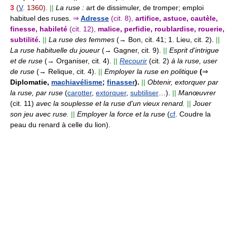
3
(
V
. 1360).
||
La ruse :
art de dissimuler, de tromper; emploi
habituel des ruses.
⇒
Adresse
(cit. 8),
artifice, astuce, cautèle,
finesse, habileté
(cit. 12),
malice, perfidie, roublardise, rouerie,
subtilité.
||
La ruse des femmes
(→ Bon, cit. 41; 1. Lieu, cit. 2).
||
La ruse habituelle du joueur
(→ Gagner, cit. 9).
||
Esprit d'intrigue
et de ruse
(→ Organiser, cit. 4).
||
Recourir
(cit. 2)
à la ruse, user
de ruse
(→ Relique, cit. 4).
||
Employer la ruse en politique
(
⇒
Diplomatie,
machiavélisme
;
finasser
).
||
Obtenir, extorquer par
la ruse, par ruse
(
carotter
,
extorquer
,
subtiliser
…).
||
Manœuvrer
(cit. 11)
avec la souplesse et la ruse d'un vieux renard.
||
Jouer
son jeu avec ruse.
||
Employer la force et la ruse
(
cf
. Coudre la
peau du renard à celle du lion).