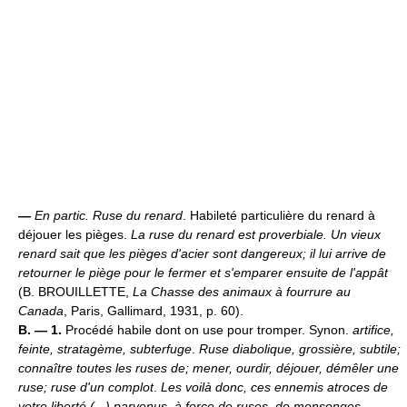
—
En partic.
Ruse du renard
. Habileté particulière du renard à
déjouer les pièges.
La ruse du renard est proverbiale. Un vieux
renard sait que les pièges d'acier sont dangereux; il lui arrive de
retourner le piège pour le fermer et s'emparer ensuite de l'appât
(B. BROUILLETTE,
La Chasse des animaux à fourrure au
Canada
, Paris, Gallimard, 1931, p. 60).
B. — 1.
Procédé habile dont on use pour tromper. Synon.
artifice,
feinte, stratagème, subterfuge
.
Ruse diabolique, grossière, subtile;
connaître toutes les ruses de; mener, ourdir, déjouer, démêler une
ruse; ruse d'un complot
.
Les voilà donc, ces ennemis atroces de
votre liberté (...) parvenus, à force de ruses, de mensonges,