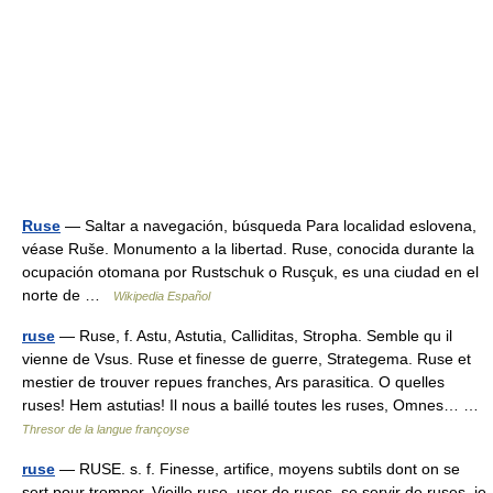
Ruse
— Saltar a navegación, búsqueda Para localidad eslovena,
véase Ruše. Monumento a la libertad. Ruse, conocida durante la
ocupación otomana por Rustschuk o Rusçuk, es una ciudad en el
norte de …
Wikipedia Español
ruse
— Ruse, f. Astu, Astutia, Calliditas, Stropha. Semble qu il
vienne de Vsus. Ruse et finesse de guerre, Strategema. Ruse et
mestier de trouver repues franches, Ars parasitica. O quelles
ruses! Hem astutias! Il nous a baillé toutes les ruses, Omnes… …
Thresor de la langue françoyse
ruse
— RUSE. s. f. Finesse, artifice, moyens subtils dont on se
sert pour tromper. Vieille ruse. user de ruses. se servir de ruses. je