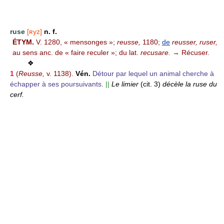
ruse
[ʀyz]
n. f.
ÉTYM.
V. 1280, « mensonges »;
reusse,
1180;
de
reusser, ruser,
au sens anc. de « faire reculer »; du lat.
recusare.
→ Récuser.
❖
1
(
Reusse,
v. 1138).
Vén.
Détour par lequel un animal cherche à
échapper à ses poursuivants.
||
Le limier
(cit. 3)
décèle la ruse du
cerf.