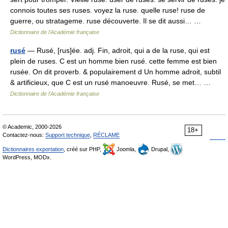
connois toutes ses ruses. voyez la ruse. quelle ruse! ruse de
guerre, ou stratageme. ruse découverte. Il se dit aussi… …
Dictionnaire de l'Académie française
rusé
— Rusé, [rus]ée. adj. Fin, adroit, qui a de la ruse, qui est
plein de ruses. C est un homme bien rusé. cette femme est bien
rusée. On dit proverb. & populairement d Un homme adroit, subtil
& artificieux, que C est un rusé manoeuvre. Rusé, se met… …
Dictionnaire de l'Académie française
© Academic, 2000-2026
18+
Contactez-nous:
Support technique
,
RÉCLAME
Dictionnaires exportation
, créé sur PHP,
Joomla,
Drupal,
WordPress, MODx.